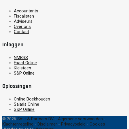
Accountants
Fiscalisten
Adviseurs
Over ons
Contact
Inloggen
NMBRS
Exact Online
Kleisteen
S&P Online
Oplossingen
Online Boekhouden
Salaris Online
S&P Online
© 2026
Smit & Partners BV
-
Algemene voorwaarden
-
Klachtenregeling
-
Disclaimer
-
Privacybeleid
-
Cookies