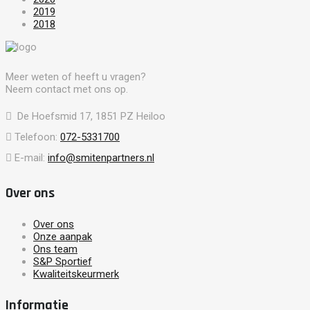
2019
2018
Meer weten of heeft u vragen?
Neem contact met ons op.
De Hoefsmid 17, 1851 PZ Heiloo
Telefoon:
072-5331700
E-mail:
info@smitenpartners.nl
Over ons
Over ons
Onze aanpak
Ons team
S&P Sportief
Kwaliteitskeurmerk
Informatie