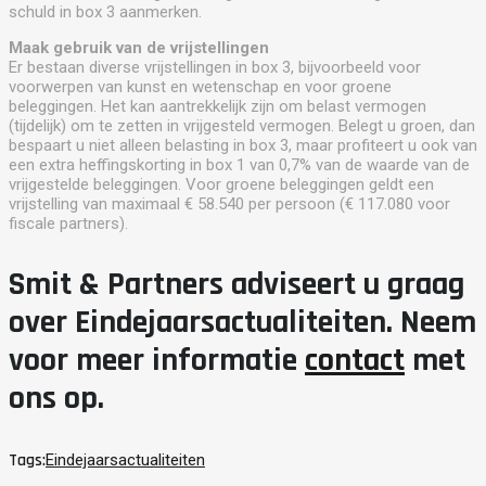
schuld in box 3 aanmerken.
Maak gebruik van de vrijstellingen
Er bestaan diverse vrijstellingen in box 3, bijvoorbeeld voor
voorwerpen van kunst en wetenschap en voor groene
beleggingen. Het kan aantrekkelijk zijn om belast vermogen
(tijdelijk) om te zetten in vrijgesteld vermogen. Belegt u groen, dan
bespaart u niet alleen belasting in box 3, maar profiteert u ook van
een extra heffingskorting in box 1 van 0,7% van de waarde van de
vrijgestelde beleggingen. Voor groene beleggingen geldt een
vrijstelling van maximaal € 58.540 per persoon (€ 117.080 voor
fiscale partners).
Smit & Partners adviseert u graag
over Eindejaarsactualiteiten. Neem
voor meer informatie
contact
met
ons op.
Tags:
Eindejaarsactualiteiten