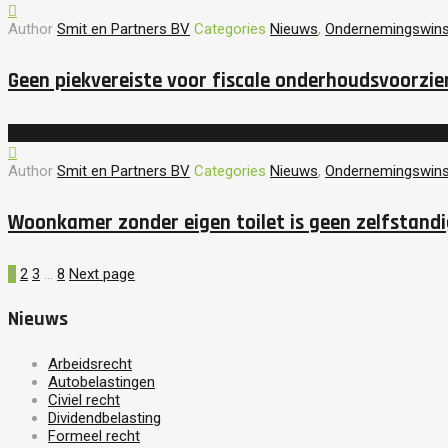
Author
Smit en Partners BV
Categories
Nieuws
,
Ondernemingswins
Geen piekvereiste voor fiscale onderhoudsvoorzie
Author
Smit en Partners BV
Categories
Nieuws
,
Ondernemingswins
Woonkamer zonder eigen toilet is geen zelfstand
1
2
3
…
8
Next page
Nieuws
Arbeidsrecht
Autobelastingen
Civiel recht
Dividendbelasting
Formeel recht