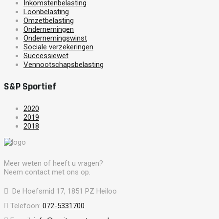
Inkomstenbelasting
Loonbelasting
Omzetbelasting
Ondernemingen
Ondernemingswinst
Sociale verzekeringen
Successiewet
Vennootschapsbelasting
S&P Sportief
2020
2019
2018
Meer weten of heeft u vragen?
Neem contact met ons op.
De Hoefsmid 17, 1851 PZ Heiloo
Telefoon:
072-5331700