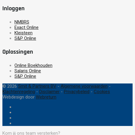
Inloggen
NMBRS
Exact Online
Kleisteen
S&P Online
Oplossingen
Online Boekhouden
Salaris Online
S&P Online
© 2026
Smit & Partners BV
-
Algemene voorwaarden
-
Klachtenregeling
-
Disclaimer
-
Privacybeleid
-
Cookies
Webdesign door
Webreturn
Kom jij ons team versterken?