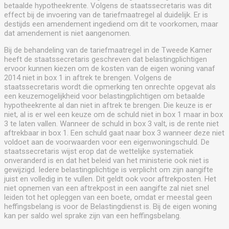
betaalde hypotheekrente. Volgens de staatssecretaris was dit
effect bij de invoering van de tariefmaatregel al duidelijk. Er is
destijds een amendement ingediend om dit te voorkomen, maar
dat amendement is niet aangenomen.
Bij de behandeling van de tariefmaatregel in de Tweede Kamer
heeft de staatssecretaris geschreven dat belastingplichtigen
ervoor kunnen kiezen om de kosten van de eigen woning vanaf
2014 niet in box 1 in aftrek te brengen. Volgens de
staatssecretaris wordt die opmerking ten onrechte opgevat als
een keuzemogelijkheid voor belastingplichtigen om betaalde
hypotheekrente al dan niet in aftrek te brengen. Die keuze is er
niet, al is er wel een keuze om de schuld niet in box 1 maar in box
3 te laten vallen. Wanneer de schuld in box 3 valt, is de rente niet
aftrekbaar in box 1. Een schuld gaat naar box 3 wanneer deze niet
voldoet aan de voorwaarden voor een eigenwoningschuld. De
staatssecretaris wijst erop dat de wettelijke systematiek
onveranderd is en dat het beleid van het ministerie ook niet is
gewijzigd. Iedere belastingplichtige is verplicht om zijn aangifte
juist en volledig in te vullen. Dit geldt ook voor aftrekposten. Het
niet opnemen van een aftrekpost in een aangifte zal niet snel
leiden tot het opleggen van een boete, omdat er meestal geen
heffingsbelang is voor de Belastingdienst is. Bij de eigen woning
kan per saldo wel sprake zijn van een heffingsbelang.