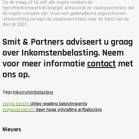
Op de vraag of hij zelf alle regels rondom de
hypotheekrenteaftrek begrijpt, antwoordt de staatssecretaris dat
de regels complex zijn. Voor een gedetailleerd uitgeschreven
uiteenzetting verwijst de staatssecretaris naar de tekst van de
Wet IB 2001.
Smit & Partners adviseert u graag
over Inkomstenbelasting. Neem
voor meer informatie
contact
met
ons op.
Tags:
Inkomstenbelasting
Vorige bericht
Uitleg regeling belastingrente
Volgende bericht
Geen hoge vrijstelling erfbelasting
Nieuws