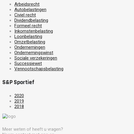
Arbeidsrecht
Autobelastingen
Civiel recht
Dividendbelasting
Formeel recht
Inkomstenbelasting
Loonbelasting
Omzetbelasting
Ondernemingen
Ondernemingswinst
Sociale verzekeringen
Successiewet
Vennootschapsbelasting
S&P Sportief
2020
2019
2018
Meer weten of heeft u vragen?