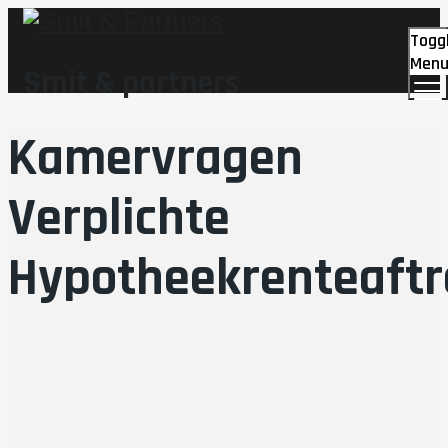
Togg
Men
Smit & partners
Kamervragen
Verplichte
Hypotheekrenteaftr