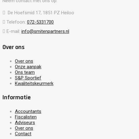
Neem contact met ons op.
De Hoefsmid 17, 1851 PZ Heiloo
Telefoon:
072-5331700
E-mail:
info@smitenpartners.nl
Over ons
Over ons
Onze aanpak
Ons team
S&P Sportief
Kwaliteitskeurmerk
Informatie
Accountants
Fiscalisten
Adviseurs
Over ons
Contact