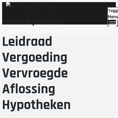
Togg
Men
Smit & partners
Leidraad
Vergoeding
Vervroegde
Aflossing
Hypotheken