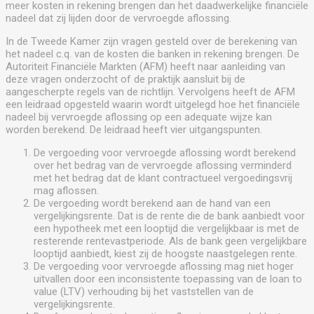
meer kosten in rekening brengen dan het daadwerkelijke financiële
nadeel dat zij lijden door de vervroegde aflossing.
In de Tweede Kamer zijn vragen gesteld over de berekening van
het nadeel c.q. van de kosten die banken in rekening brengen. De
Autoriteit Financiële Markten (AFM) heeft naar aanleiding van
deze vragen onderzocht of de praktijk aansluit bij de
aangescherpte regels van de richtlijn. Vervolgens heeft de AFM
een leidraad opgesteld waarin wordt uitgelegd hoe het financiële
nadeel bij vervroegde aflossing op een adequate wijze kan
worden berekend. De leidraad heeft vier uitgangspunten.
De vergoeding voor vervroegde aflossing wordt berekend
over het bedrag van de vervroegde aflossing verminderd
met het bedrag dat de klant contractueel vergoedingsvrij
mag aflossen.
De vergoeding wordt berekend aan de hand van een
vergelijkingsrente. Dat is de rente die de bank aanbiedt voor
een hypotheek met een looptijd die vergelijkbaar is met de
resterende rentevastperiode. Als de bank geen vergelijkbare
looptijd aanbiedt, kiest zij de hoogste naastgelegen rente.
De vergoeding voor vervroegde aflossing mag niet hoger
uitvallen door een inconsistente toepassing van de loan to
value (LTV) verhouding bij het vaststellen van de
vergelijkingsrente.