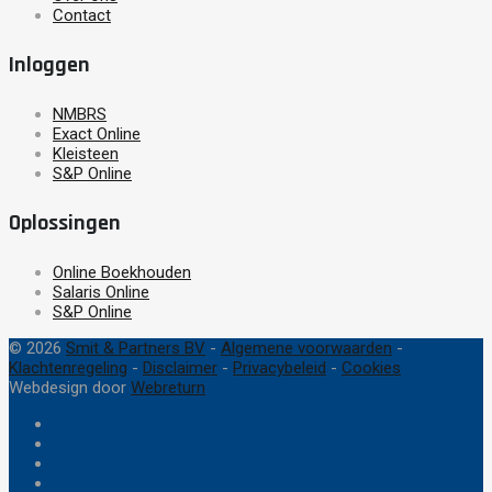
Contact
Inloggen
NMBRS
Exact Online
Kleisteen
S&P Online
Oplossingen
Online Boekhouden
Salaris Online
S&P Online
© 2026
Smit & Partners BV
-
Algemene voorwaarden
-
Klachtenregeling
-
Disclaimer
-
Privacybeleid
-
Cookies
Webdesign door
Webreturn