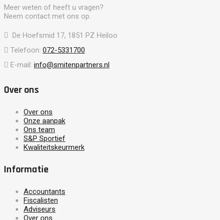
Meer weten of heeft u vragen?
Neem contact met ons op.
De Hoefsmid 17, 1851 PZ Heiloo
Telefoon:
072-5331700
E-mail:
info@smitenpartners.nl
Over ons
Over ons
Onze aanpak
Ons team
S&P Sportief
Kwaliteitskeurmerk
Informatie
Accountants
Fiscalisten
Adviseurs
Over ons