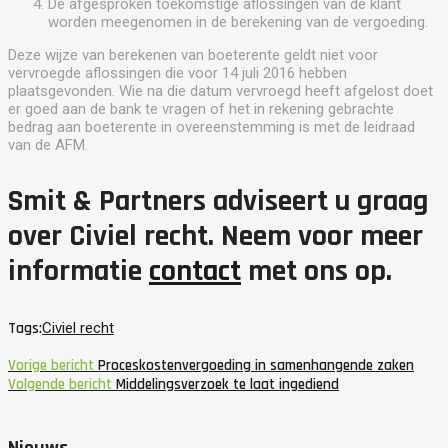
De afgesproken toekomstige aflossingen van de klant
worden meegenomen in de berekening van de vergoeding.
Deze wijze van berekenen van boeterente geldt niet voor
vervroegde aflossingen die voor 14 juli 2016 hebben
plaatsgevonden. Wie na die datum vervroegd heeft afgelost doet
er goed aan de bank te vragen of het in rekening gebrachte
bedrag aan boeterente in overeenstemming is met de leidraad
van de AFM.
Smit & Partners adviseert u graag
over Civiel recht. Neem voor meer
informatie
contact
met ons op.
Tags:
Civiel recht
Vorige bericht
Proceskostenvergoeding in samenhangende zaken
Volgende bericht
Middelingsverzoek te laat ingediend
Nieuws