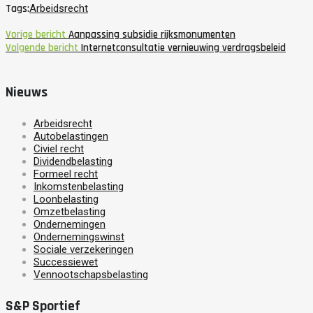
Tags:
Arbeidsrecht
Vorige bericht
Aanpassing subsidie rijksmonumenten
Volgende bericht
Internetconsultatie vernieuwing verdragsbeleid
Nieuws
Arbeidsrecht
Autobelastingen
Civiel recht
Dividendbelasting
Formeel recht
Inkomstenbelasting
Loonbelasting
Omzetbelasting
Ondernemingen
Ondernemingswinst
Sociale verzekeringen
Successiewet
Vennootschapsbelasting
S&P Sportief