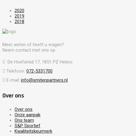
2020
2019
2018
Meer weten of heeft u vragen?
Neem contact met ons op.
De Hoefsmid 17, 1851 PZ Heiloo
Telefoon:
072-5331700
E-mail:
info@smitenpartners.nl
Over ons
Over ons
Onze aanpak
Ons team
S&P Sportief
Kwaliteitskeurmerk