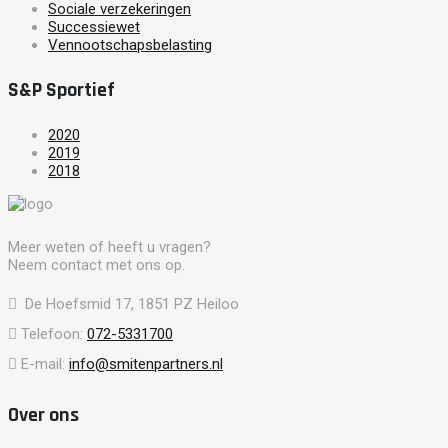
Sociale verzekeringen
Successiewet
Vennootschapsbelasting
S&P Sportief
2020
2019
2018
Meer weten of heeft u vragen?
Neem contact met ons op.
De Hoefsmid 17, 1851 PZ Heiloo
Telefoon:
072-5331700
E-mail:
info@smitenpartners.nl
Over ons