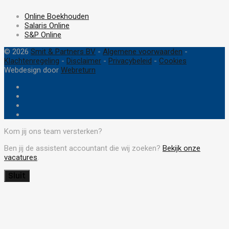
Online Boekhouden
Salaris Online
S&P Online
© 2026
Smit & Partners BV
-
Algemene voorwaarden
-
Klachtenregeling
-
Disclaimer
-
Privacybeleid
-
Cookies
Webdesign door
Webreturn
Kom jij ons team versterken?
Ben jij de assistent accountant die wij zoeken?
Bekijk onze
vacatures
.
Sluit