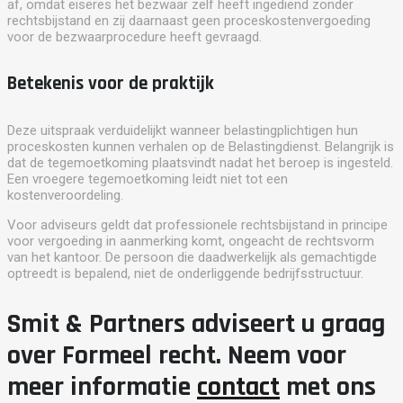
af, omdat eiseres het bezwaar zelf heeft ingediend zonder
rechtsbijstand en zij daarnaast geen proceskostenvergoeding
voor de bezwaarprocedure heeft gevraagd.
Betekenis voor de praktijk
Deze uitspraak verduidelijkt wanneer belastingplichtigen hun
proceskosten kunnen verhalen op de Belastingdienst. Belangrijk is
dat de tegemoetkoming plaatsvindt nadat het beroep is ingesteld.
Een vroegere tegemoetkoming leidt niet tot een
kostenveroordeling.
Voor adviseurs geldt dat professionele rechtsbijstand in principe
voor vergoeding in aanmerking komt, ongeacht de rechtsvorm
van het kantoor. De persoon die daadwerkelijk als gemachtigde
optreedt is bepalend, niet de onderliggende bedrijfsstructuur.
Smit & Partners adviseert u graag
over Formeel recht. Neem voor
meer informatie
contact
met ons