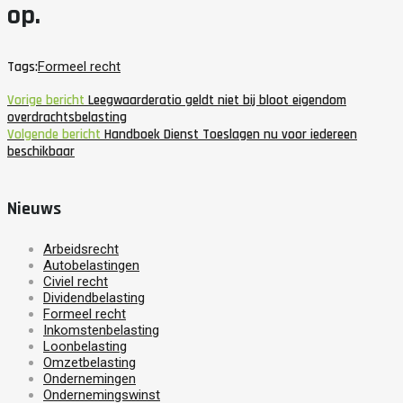
op.
Tags:
Formeel recht
Vorige bericht
Leegwaarderatio geldt niet bij bloot eigendom
overdrachtsbelasting
Volgende bericht
Handboek Dienst Toeslagen nu voor iedereen
beschikbaar
Nieuws
Arbeidsrecht
Autobelastingen
Civiel recht
Dividendbelasting
Formeel recht
Inkomstenbelasting
Loonbelasting
Omzetbelasting
Ondernemingen
Ondernemingswinst