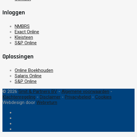
Inloggen
NMBRS
Exact Online
Kleisteen
S&P Online
Oplossingen
Online Boekhouden
Salaris Online
S&P Online
© 2026
Smit & Partners BV
-
Algemene voorwaarden
-
Klachtenregeling
-
Disclaimer
-
Privacybeleid
-
Cookies
Webdesign door
Webreturn