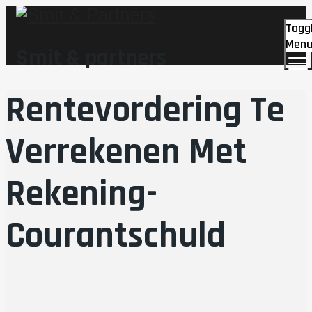
Togg
Men
Smit & partners
Rentevordering Te
Verrekenen Met
Rekening-
Courantschuld