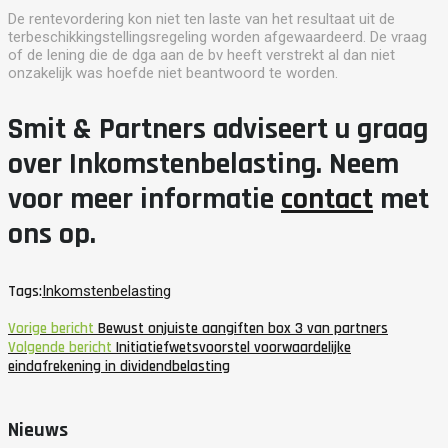
De rentevordering kon niet ten laste van het resultaat uit de
terbeschikkingstellingsregeling worden afgewaardeerd. De vraag
of de lening die de dga aan de bv heeft verstrekt al dan niet
onzakelijk was hoefde niet beantwoord te worden.
Smit & Partners adviseert u graag
over Inkomstenbelasting. Neem
voor meer informatie
contact
met
ons op.
Tags:
Inkomstenbelasting
Vorige bericht
Bewust onjuiste aangiften box 3 van partners
Volgende bericht
Initiatiefwetsvoorstel voorwaardelijke
eindafrekening in dividendbelasting
Nieuws