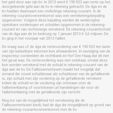
het geld door aan zijn bv. In 2013 werd € 190.923 aan rente op het
doorgeleende geld aan de bv in rekening gebracht. De dga en de
bv hadden daarnaast een onderlinge rekening-courant. In de
rekening-courantovereenkomst was een verrekeningsbepaling
opgenomen. Volgens deze bepaling werden de wederzijdse
opeisbare vorderingen en schulden opgenomen in de rekening-
courant en van rechtswege verrekend. De rekening-courantschuld
van de dga aan de bv bedroeg op 1 januari 2013 € 5,6 miljoen. De
bv ging in het voorjaar van 2013 failliet.
De vraag was of de dga de rentevordering van € 190.923 ten laste
van zijn belastbare inkomen kon afwaarderen. In navolging van de
inspecteur oordeelden de rechtbank en Hof Den Haag dat dit niet
het geval was. De rentevordering was niet oninbaar, omdat deze
kon worden verrekend met de schuld in rekening-courant van de
dga aan de bv. De Faillissementswet maakt het mogelijk dat
iemand die zowel schuldenaar als schuldeiser van de gefailleerde
is, zijn schuld met zijn vordering op de gefailleerde verrekent
indien de schuld en de vordering zijn ontstaan vóór de
faillietverklaring of voortvloeien uit handelingen die voor de
faillietverklaring met de gefailleerde zijn verricht.
Nog los van de mogelijkheid tot verrekening die de
Faillissementswet biedt, had de dga die mogelijkheid op grond van
de rekening-courantovereenkomst met de bv.