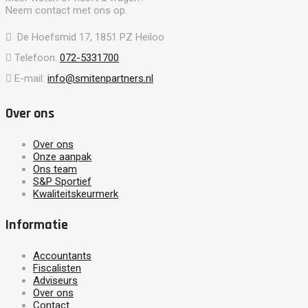
Neem contact met ons op.
De Hoefsmid 17, 1851 PZ Heiloo
Telefoon:
072-5331700
E-mail:
info@smitenpartners.nl
Over ons
Over ons
Onze aanpak
Ons team
S&P Sportief
Kwaliteitskeurmerk
Informatie
Accountants
Fiscalisten
Adviseurs
Over ons
Contact