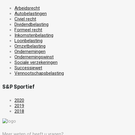
Arbeidsrecht
Autobelastingen
Civiel recht
Dividendbelasting
Formeel recht
Inkomstenbelasting
Loonbelasting
Omzetbelasting
Ondernemingen
Ondernemingswinst
Sociale verzekeringen
Successiewet
Vennootschapsbelasting
S&P Sportief
2020
2019
2018
Meer weten of heeft u vragen?