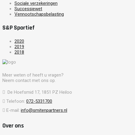
Sociale verzekeringen
Successiewet
Vennootschapsbelasting
S&P Sportief
2020
2019
2018
Meer weten of heeft u vragen?
Neem contact met ons op.
De Hoefsmid 17, 1851 PZ Heiloo
Telefoon:
072-5331700
E-mail:
info@smitenpartners.nl
Over ons