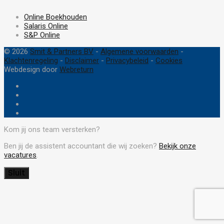
Online Boekhouden
Salaris Online
S&P Online
© 2026
Smit & Partners BV
-
Algemene voorwaarden
-
Klachtenregeling
-
Disclaimer
-
Privacybeleid
-
Cookies
Webdesign door
Webreturn
Kom jij ons team versterken?
Ben jij de assistent accountant die wij zoeken?
Bekijk onze
vacatures
.
Sluit