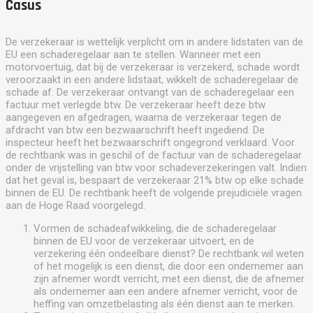
Casus
De verzekeraar is wettelijk verplicht om in andere lidstaten van de
EU een schaderegelaar aan te stellen. Wanneer met een
motorvoertuig, dat bij de verzekeraar is verzekerd, schade wordt
veroorzaakt in een andere lidstaat, wikkelt de schaderegelaar de
schade af. De verzekeraar ontvangt van de schaderegelaar een
factuur met verlegde btw. De verzekeraar heeft deze btw
aangegeven en afgedragen, waarna de verzekeraar tegen de
afdracht van btw een bezwaarschrift heeft ingediend. De
inspecteur heeft het bezwaarschrift ongegrond verklaard. Voor
de rechtbank was in geschil of de factuur van de schaderegelaar
onder de vrijstelling van btw voor schadeverzekeringen valt. Indien
dat het geval is, bespaart de verzekeraar 21% btw op elke schade
binnen de EU. De rechtbank heeft de volgende prejudiciële vragen
aan de Hoge Raad voorgelegd.
Vormen de schadeafwikkeling, die de schaderegelaar
binnen de EU voor de verzekeraar uitvoert, en de
verzekering één ondeelbare dienst? De rechtbank wil weten
of het mogelijk is een dienst, die door een ondernemer aan
zijn afnemer wordt verricht, met een dienst, die de afnemer
als ondernemer aan een andere afnemer verricht, voor de
heffing van omzetbelasting als één dienst aan te merken.