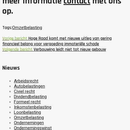
meer informatie
contact
met ons
op.
Tags:
Omzetbelasting
Vorige bericht
Hoge Raad komt met nieuwe uitleg van gering
financieel belang voor vergoeding immateriële schade
Volgende bericht
Verbouwing leidt niet tot nieuw gebouw
Nieuws
Arbeidsrecht
Autobelastingen
Civiel recht
Dividendbelasting
Formeel recht
Inkomstenbelasting
Loonbelasting
Omzetbelasting
Ondernemingen
Ondernemingswinst