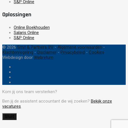
S&P Online
Oplossingen
Online Boekhouden
Salaris Online
S&P Online
© 2026
Smit & Partners BV
-
Algemene voorwaarden
-
Klachtenregeling
-
Disclaimer
-
Privacybeleid
-
Cookies
Webdesign door
Webreturn
Kom jij ons team versterken?
Ben jij de assistent accountant die wij zoeken?
Bekijk onze
vacatures
.
Sluit