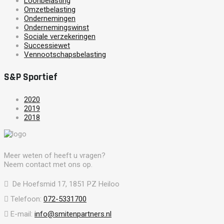
Loonbelasting
Omzetbelasting
Ondernemingen
Ondernemingswinst
Sociale verzekeringen
Successiewet
Vennootschapsbelasting
S&P Sportief
2020
2019
2018
Meer weten of heeft u vragen?
Neem contact met ons op.
De Hoefsmid 17, 1851 PZ Heiloo
Telefoon:
072-5331700
E-mail:
info@smitenpartners.nl